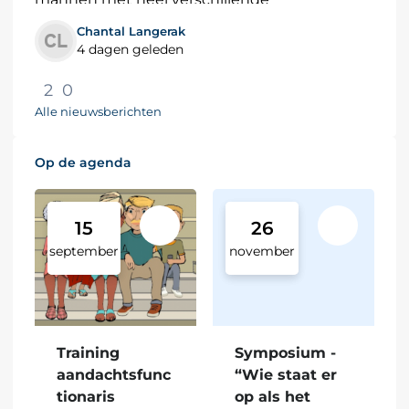
achtergronden elkaar weten te vinden. Van
Chantal Langerak
iemand die...
4 dagen geleden
2
0
Alle nieuwsberichten
Op de agenda
15
26
september
november
Training
Symposium -
aandachtsfunc
“Wie staat er
tionaris
op als het