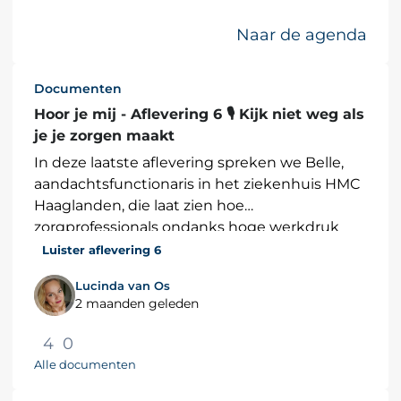
Deze zijn weer
geweld. Het
mogelijke
landelijke
Naar de agenda
gemaakt door
thema van dit
de gemeentes
jaar is: allemaal
uit de...
in actie, samen...
Documenten
Hoor je mij - Aflevering 6 🎙 Kijk niet weg als
je je zorgen maakt
In deze laatste aflevering spreken we Belle,
aandachtsfunctionaris in het ziekenhuis HMC
Haaglanden, die laat zien hoe
zorgprofessionals ondanks hoge werkdruk
ook oog proberen te hebben voor het...
Luister aflevering 6
Lucinda van Os
2 maanden geleden
4
0
Alle documenten