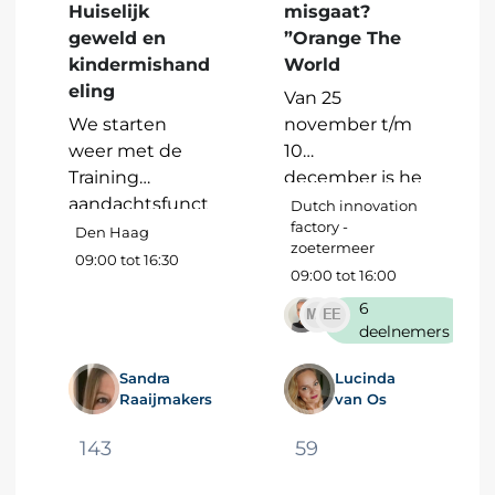
Huiselijk
misgaat?
geweld en
”Orange The
kindermishand
World
eling
Van 25
We starten
november t/m
weer met de
10
Training
december is he
aandachtsfunct
t Orange The
Dutch innovation
factory -
ionaris Huiselijk
World. De
Den Haag
zoetermeer
geweld en
campagne
09:00 tot 16:30
09:00 tot 16:00
kindermishand
moedigt
6
eling deze data
individuen,
deelnemers
zijn alleen voor
gemeenschapp
professionals
en en
Sandra
Lucinda
werkzaam in
overheden aan
Raaijmakers
van Os
regio
om samen te
Haaglanden en
werken in de
143
59
zijn kosteloos!
strijd tegen dit